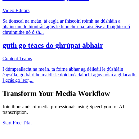
Video Editors
Sa tionscal na meán, tá eagla ar fhíseoirí roimh na dúshláin a
bhaineann le hiontráil agus le hionchur na faisnéise a fhaightear ó
chruinnithe nó ó sh
...
guth go téacs do ghrúpaí ábhair
Content Teams
I dtimpeallacht na meán, tá foirne ábhar ag déileáil le dúshláin
éagsúla, go háirithe maidir le doiciméadaíocht agus nótaí a ghlacadh.
I gcás go leor,
...
Transform Your
Media
Workflow
Join thousands of
media
professionals using Speechyou for AI
transcription.
Start Free Trial