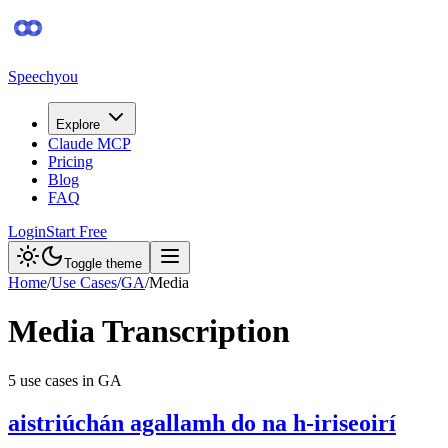
Speechyou
Explore
Claude MCP
Pricing
Blog
FAQ
Login
Start Free
Toggle theme
Home
/
Use Cases
/
GA
/
Media
Media
Transcription
5
use case
s
in
GA
aistriúchán agallamh do na h-iriseoirí