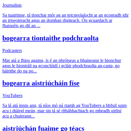
Journalists
Sa tuairimse, tá tionchar mór ag an teicneolaíocht ar an gconradh idir
an iriseoireacht agus an domhan digiteach. Ón gcuardach ar
fhaisnéis go dtí an
...
bogearra tiontaithe podchraolta
Podcasters
Mar atá a fhios againn, is é an phróiseas a bhaineann le hionchur
agus le hiontráil na gconclúidí i gcláir phodchraolta an-casta, go
háirithe do na po
...
bogearra aistriúcháin físe
YouTubers
Sa lá atá inniu ann, tá níos mó ná riamh ag YouTubers a bhfuil suim
acu i dtáirgí meán, mar sin tá sé ríthábhachtach go mbeadh uirlisí
acu a chuireann
...
aistriúchán fuaime go téacs