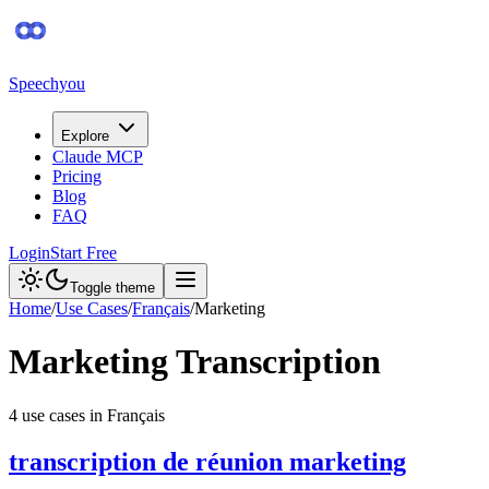
Speechyou
Explore
Claude MCP
Pricing
Blog
FAQ
Login
Start Free
Toggle theme
Home
/
Use Cases
/
Français
/
Marketing
Marketing
Transcription
4
use case
s
in
Français
transcription de réunion marketing