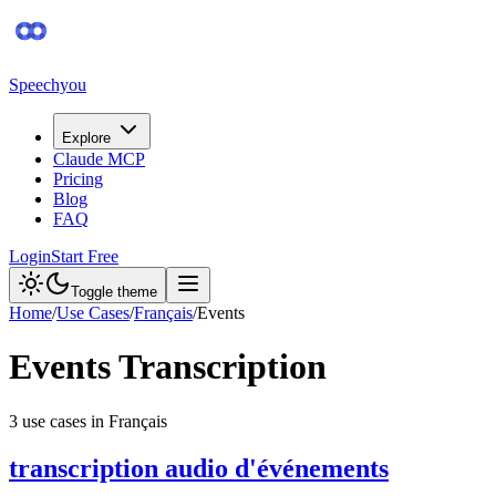
Speechyou
Explore
Claude MCP
Pricing
Blog
FAQ
Login
Start Free
Toggle theme
Home
/
Use Cases
/
Français
/
Events
Events
Transcription
3
use case
s
in
Français
transcription audio d'événements