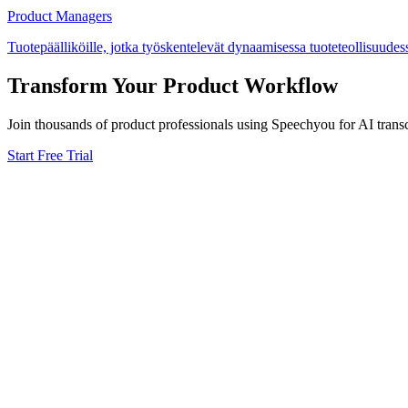
Product Managers
Tuotepäälliköille, jotka työskentelevät dynaamisessa tuoteteollisuudess
Transform Your
Product
Workflow
Join thousands of
product
professionals using Speechyou for AI transc
Start Free Trial