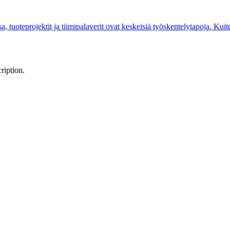
a, tuoteprojektit ja tiimipalaverit ovat keskeisiä työskentelytapoja. Kui
ription.