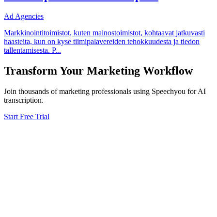
Ad Agencies
Markkinointitoimistot, kuten mainostoimistot, kohtaavat jatkuvasti
haasteita, kun on kyse tiimipalavereiden tehokkuudesta ja tiedon
tallentamisesta. P
...
Transform Your
Marketing
Workflow
Join thousands of
marketing
professionals using Speechyou for AI
transcription.
Start Free Trial