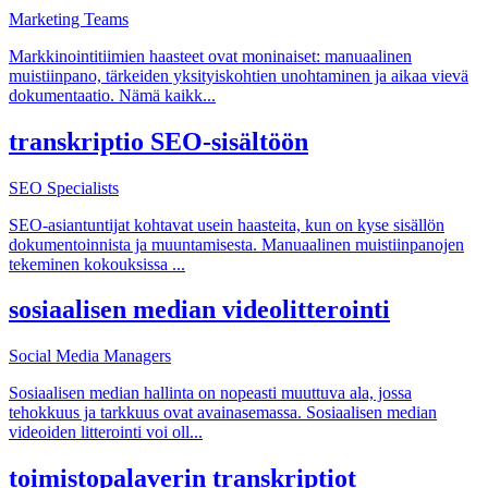
Marketing Teams
Markkinointitiimien haasteet ovat moninaiset: manuaalinen
muistiinpano, tärkeiden yksityiskohtien unohtaminen ja aikaa vievä
dokumentaatio. Nämä kaikk
...
transkriptio SEO-sisältöön
SEO Specialists
SEO-asiantuntijat kohtavat usein haasteita, kun on kyse sisällön
dokumentoinnista ja muuntamisesta. Manuaalinen muistiinpanojen
tekeminen kokouksissa
...
sosiaalisen median videolitterointi
Social Media Managers
Sosiaalisen median hallinta on nopeasti muuttuva ala, jossa
tehokkuus ja tarkkuus ovat avainasemassa. Sosiaalisen median
videoiden litterointi voi oll
...
toimistopalaverin transkriptiot