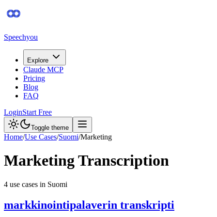
Speechyou
Explore
Claude MCP
Pricing
Blog
FAQ
Login
Start Free
Toggle theme
Home
/
Use Cases
/
Suomi
/
Marketing
Marketing
Transcription
4
use case
s
in
Suomi
markkinointipalaverin transkripti