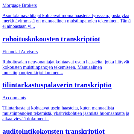
Mortgage Brokers
Asuntolainavälittäjät kohtaavat monia haasteita työssään, joista yksi
merkittävimmistä on manuaalinen muistiinpanojen tekeminen. Tämä
ei ainoastaan vi
...
rahoituskokousten transkriptiot
Financial Advisors
Rahoitusalan neuvonantajat kohtaavat usein haasteita, jotka liittyvät
kokousten muistiinpanojen tekemiseen. Manuaalinen
muistiinpanojen kirjoittaminen
...
tilintarkastuspalaverin transkriptio
Accountants
Tilintarkastajat kohtaavat usein haasteita, kuten manuaalista
muistiinpanojen tekemistä, yksityiskohtien jäämistä huomaamatta ja
aikaa vievää dokument
...
auditointikokousten transkriptiot