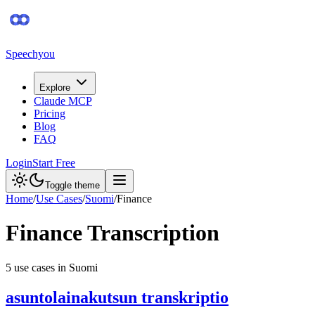
Speechyou
Explore
Claude MCP
Pricing
Blog
FAQ
Login
Start Free
Toggle theme
Home
/
Use Cases
/
Suomi
/
Finance
Finance
Transcription
5
use case
s
in
Suomi
asuntolainakutsun transkriptio