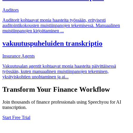
Auditors
Auditorit kohtaavat monia haasteita työssään, erityisesti
auditointikokousten muistiinpanojen tekemisessä. Manuaalinen
muistiinpanojen kirjoittaminen
...
vakuutuspuheluiden transkriptio
Insurance Agents
Vakuutusalan agentit kohtaavat monia haasteita päivittäisessä
työssään, kuten manuaalinen muistiinpanojen tekeminen,
yksityiskohtien unohtaminen ja ai
...
Transform Your
Finance
Workflow
Join thousands of
finance
professionals using Speechyou for AI
transcription.
Start Free Trial