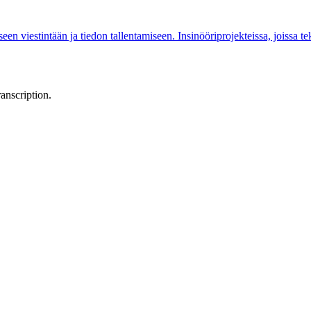
aseen viestintään ja tiedon tallentamiseen. Insinööriprojekteissa, joissa te
anscription.