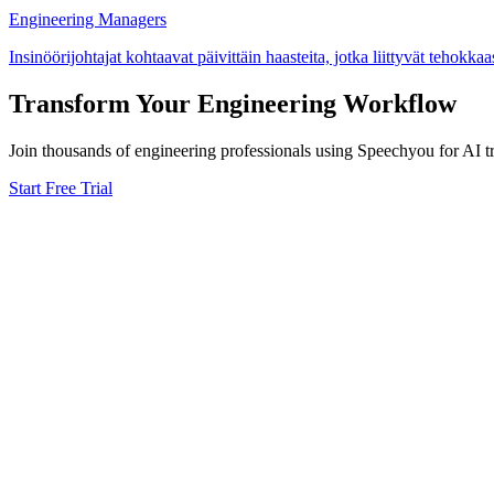
Engineering Managers
Insinöörijohtajat kohtaavat päivittäin haasteita, jotka liittyvät tehokka
Transform Your
Engineering
Workflow
Join thousands of
engineering
professionals using Speechyou for AI tr
Start Free Trial