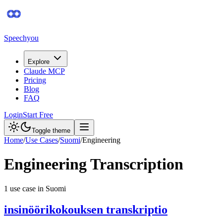
Speechyou
Explore
Claude MCP
Pricing
Blog
FAQ
Login
Start Free
Toggle theme
Home
/
Use Cases
/
Suomi
/
Engineering
Engineering
Transcription
1
use case
in
Suomi
insinöörikokouksen transkriptio