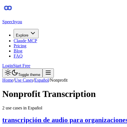
Speechyou
Explore
Claude MCP
Pricing
Blog
FAQ
Login
Start Free
Toggle theme
Home
/
Use Cases
/
Español
/
Nonprofit
Nonprofit
Transcription
2
use case
s
in
Español
transcripción de audio para organizaciones 