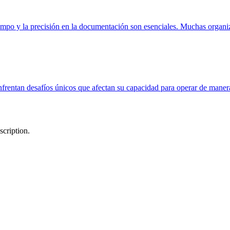
tiempo y la precisión en la documentación son esenciales. Muchas organi
rentan desafíos únicos que afectan su capacidad para operar de maner
scription.