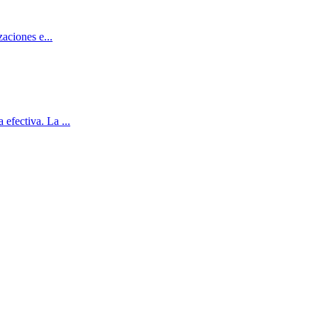
zaciones e
...
a efectiva. La
...