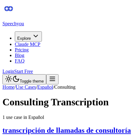
Speechyou
Explore
Claude MCP
Pricing
Blog
FAQ
Login
Start Free
Toggle theme
Home
/
Use Cases
/
Español
/
Consulting
Consulting
Transcription
1
use case
in
Español
transcripción de llamadas de consultoría