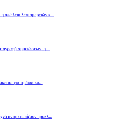
 η απώλεια λεπτομερειών κ
...
 καταγραφή σημειώσεων, η
...
κειται για τη διαδικα
...
υχνά αντιμετωπίζουν προκλ
...