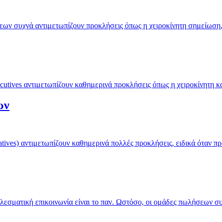
εων συχνά αντιμετωπίζουν προκλήσεις όπως η χειροκίνητη σημείωση,
cutives αντιμετωπίζουν καθημερινά προκλήσεις όπως η χειροκίνητη
ων
ves) αντιμετωπίζουν καθημερινά πολλές προκλήσεις, ειδικά όταν πρό
εσματική επικοινωνία είναι το παν. Ωστόσο, οι ομάδες πωλήσεων σ