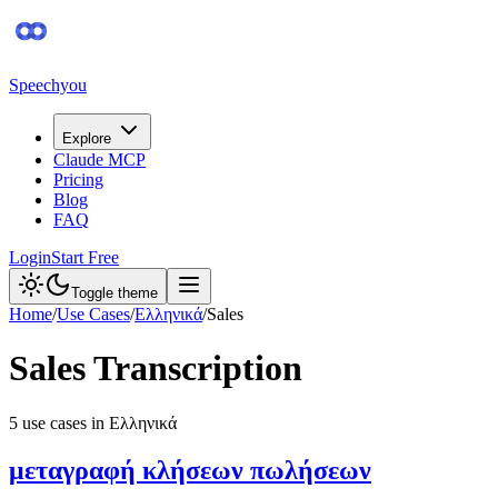
Speechyou
Explore
Claude MCP
Pricing
Blog
FAQ
Login
Start Free
Toggle theme
Home
/
Use Cases
/
Ελληνικά
/
Sales
Sales
Transcription
5
use case
s
in
Ελληνικά
μεταγραφή κλήσεων πωλήσεων