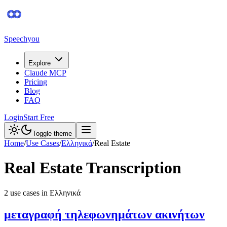
Speechyou
Explore
Claude MCP
Pricing
Blog
FAQ
Login
Start Free
Toggle theme
Home
/
Use Cases
/
Ελληνικά
/
Real Estate
Real Estate
Transcription
2
use case
s
in
Ελληνικά
μεταγραφή τηλεφωνημάτων ακινήτων