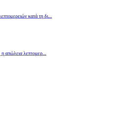
λεπτομερειών κατά τη δι
...
, η απώλεια λεπτομερ
...