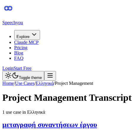
Speechyou
Explore
Claude MCP
Pricing
Blog
FAQ
Login
Start Free
Toggle theme
Home
/
Use Cases
/
Ελληνικά
/
Project Management
Project Management
Transcript
1
use case
in
Ελληνικά
μεταγραφή συναντήσεων έργου