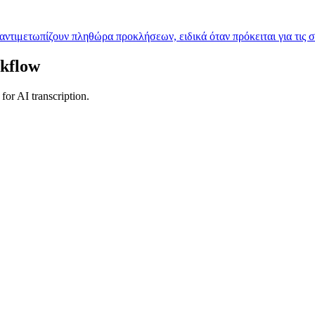
 αντιμετωπίζουν πληθώρα προκλήσεων, ειδικά όταν πρόκειται για τις 
kflow
or AI transcription.