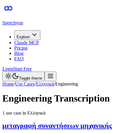
Speechyou
Explore
Claude MCP
Pricing
Blog
FAQ
Login
Start Free
Toggle theme
Home
/
Use Cases
/
Ελληνικά
/
Engineering
Engineering
Transcription
1
use case
in
Ελληνικά
μεταγραφή συναντήσεων μηχανικής