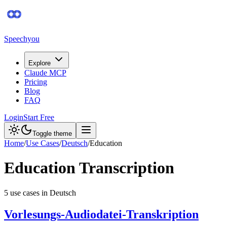
Speechyou
Explore
Claude MCP
Pricing
Blog
FAQ
Login
Start Free
Toggle theme
Home
/
Use Cases
/
Deutsch
/
Education
Education
Transcription
5
use case
s
in
Deutsch
Vorlesungs-Audiodatei-Transkription