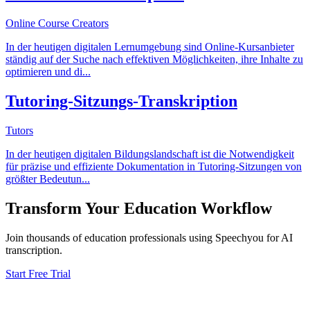
Online Course Creators
In der heutigen digitalen Lernumgebung sind Online-Kursanbieter
ständig auf der Suche nach effektiven Möglichkeiten, ihre Inhalte zu
optimieren und di
...
Tutoring-Sitzungs-Transkription
Tutors
In der heutigen digitalen Bildungslandschaft ist die Notwendigkeit
für präzise und effiziente Dokumentation in Tutoring-Sitzungen von
größter Bedeutun
...
Transform Your
Education
Workflow
Join thousands of
education
professionals using Speechyou for AI
transcription.
Start Free Trial