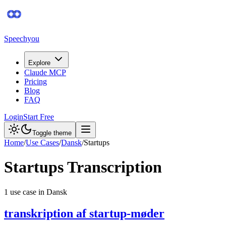
Speechyou
Explore
Claude MCP
Pricing
Blog
FAQ
Login
Start Free
Toggle theme
Home
/
Use Cases
/
Dansk
/
Startups
Startups
Transcription
1
use case
in
Dansk
transkription af startup-møder