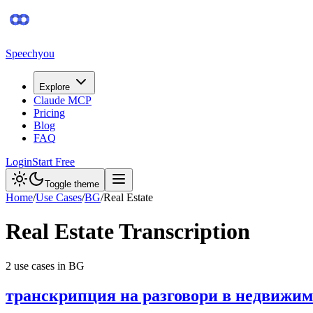
Speechyou
Explore
Claude MCP
Pricing
Blog
FAQ
Login
Start Free
Toggle theme
Home
/
Use Cases
/
BG
/
Real Estate
Real Estate
Transcription
2
use case
s
in
BG
транскрипция на разговори в недвижи