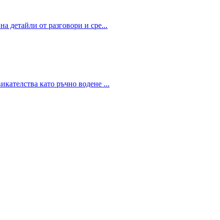
на детайли от разговори и сре
...
викателства като ръчно водене
...