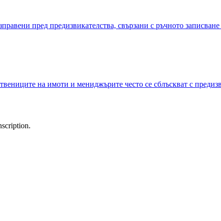
правени пред предизвикателства, свързани с ръчното записване 
ствениците на имоти и мениджърите често се сблъскват с предиз
scription.